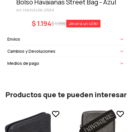
Bolso Havaianas Street Bag - Azul
HV4145406-21589
$
1.194
$
1.990
40
Envíos
Cambios y Devoluciones
Medios de pago
Productos que te pueden interesar