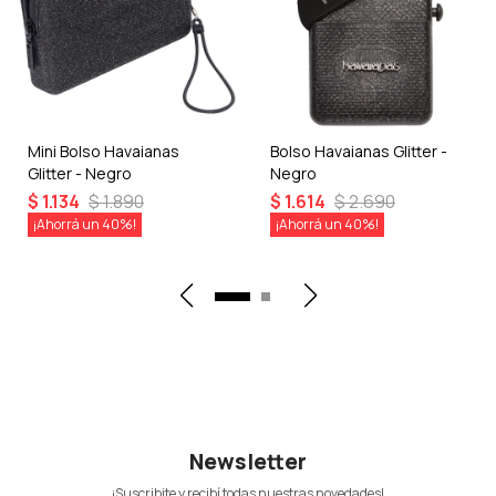
Mini Bolso Havaianas
Bolso Havaianas Glitter -
Glitter - Negro
Negro
$
1.134
$
1.890
$
1.614
$
2.690
40
40
Newsletter
¡Suscribite y recibí todas nuestras novedades!