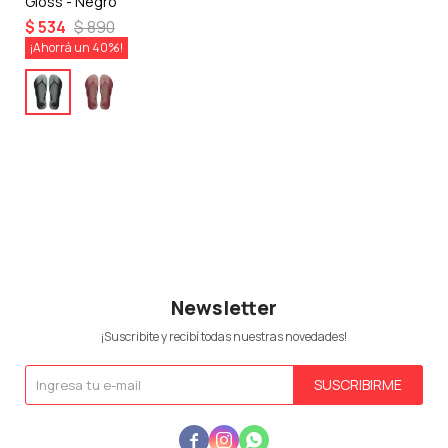
Gloss - Negro
$
534
$
890
40
Newsletter
¡Suscribite y recibí todas nuestras novedades!
SUSCRIBIRME


