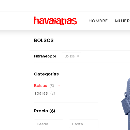
HOMBRE
MUJER
BOLSOS
Filtrando por:
Bolsos
Categorías
Bolsos
(3)
Toallas
(2)
Precio
($)