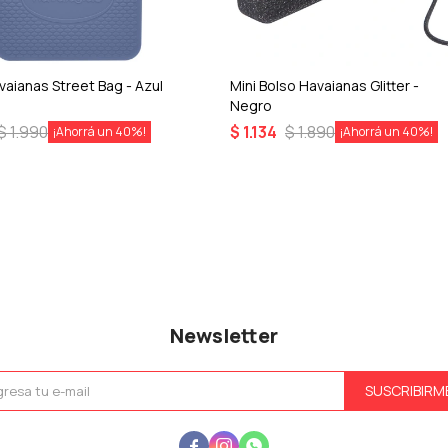
vaianas Street Bag - Azul
Mini Bolso Havaianas Glitter -
Negro
$
1.990
$
1.134
$
1.890
40
40
Newsletter
SUSCRIBIRM


