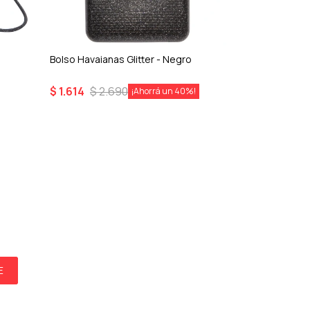
Bolso Havaianas Glitter - Negro
$
1.614
$
2.690
40
E