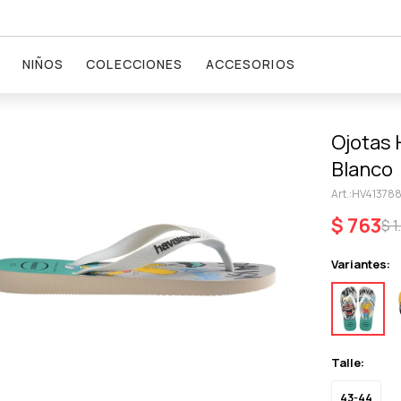
NIÑOS
COLECCIONES
ACCESORIOS
Ojotas 
Blanco
HV413788
$
763
$
1
Variantes:
Talle:
43-44