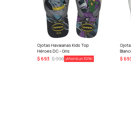
oint -
Ojotas Havaianas Kids Top
Ojota
Héroes DC - Gris
Blanc
$
693
$
990
$
69
30
30