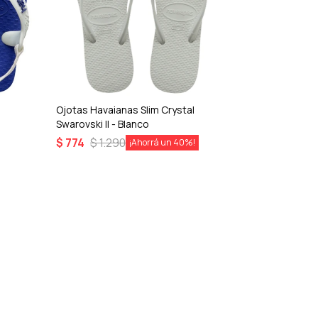
Ojotas Havaianas Slim Crystal
Ojotas Havai
Swarovski II - Blanco
Logo Metalli
$
774
$
1.290
$
833
$
1.1
40