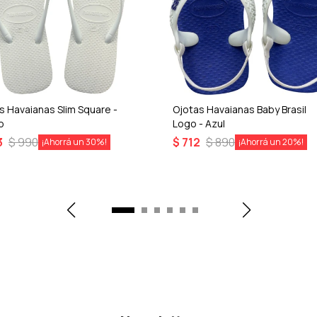
s Havaianas Slim Square -
Ojotas Havaianas Baby Brasil
o
Logo - Azul
3
$
990
$
712
$
890
30
20