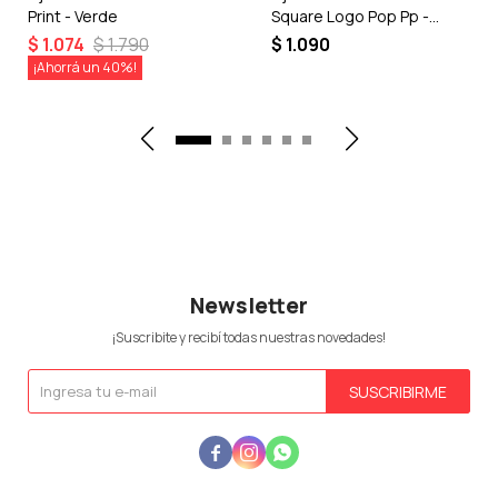
Print - Verde
Square Logo Pop Pp -
Rosado
$
1.074
$
1.790
$
1.090
40
Newsletter
¡Suscribite y recibí todas nuestras novedades!
SUSCRIBIRME


