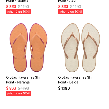
Point - Violeta
Point - Azul
$
833
$
1.190
$
833
$
1.190
30
30
Ojotas Havaianas Slim
Ojotas Havaianas Slim
Point - Naranja
Point - Beige
$
833
$
1.190
$
1.190
30