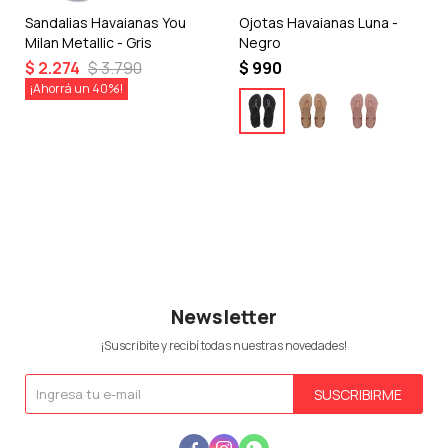
Sandalias Havaianas You
Ojotas Havaianas Luna -
Milan Metallic - Gris
Negro
$
2.274
$
3.790
$
990
40
Newsletter
¡Suscribite y recibí todas nuestras novedades!
SUSCRIBIRME