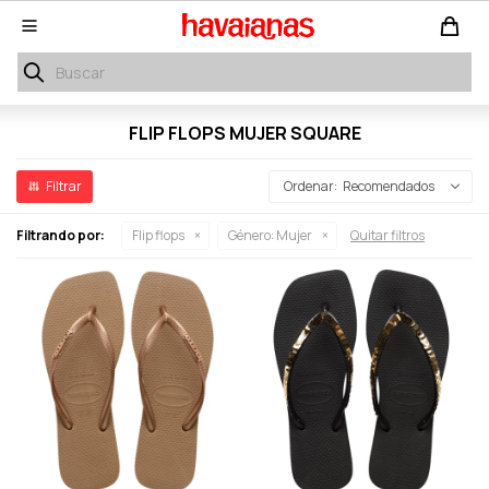

FLIP FLOPS MUJER SQUARE
Recomendados
Filtrando por:
Flip flops
Género:
Mujer
Quitar filtros