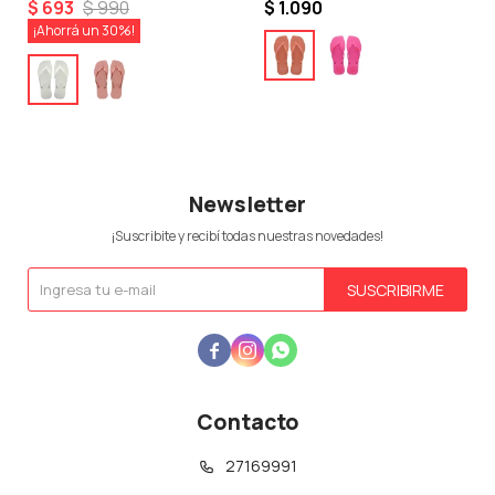
Rosado
$
693
$
990
$
1.090
30
Newsletter
¡Suscribite y recibí todas nuestras novedades!
SUSCRIBIRME



Contacto
27169991