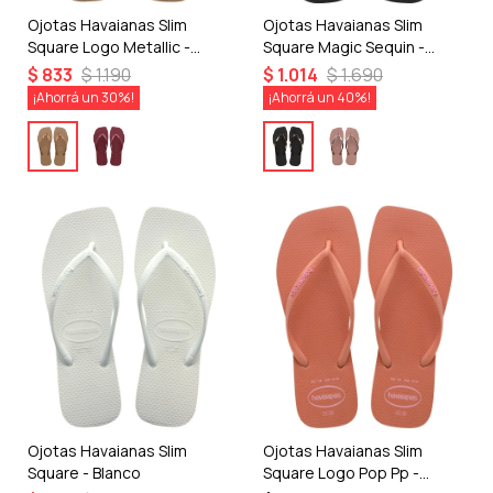
Ojotas Havaianas Slim
Ojotas Havaianas Slim
Square Logo Metallic -
Square Magic Sequin -
Dorado
Negro
$
833
$
1.190
$
1.014
$
1.690
30
40
Ojotas Havaianas Slim
Ojotas Havaianas Slim
Square - Blanco
Square Logo Pop Pp -