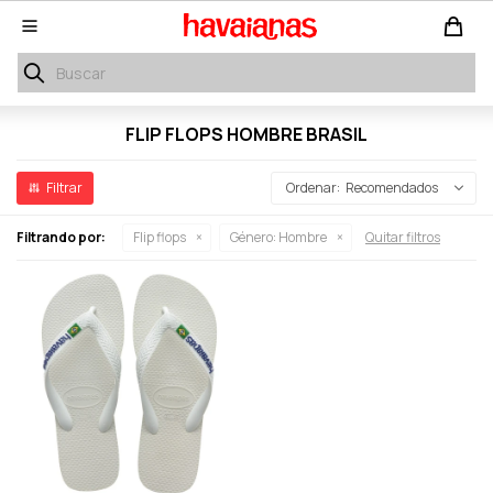

FLIP FLOPS HOMBRE BRASIL
Recomendados
Filtrando por:
Flip flops
Género:
Hombre
Quitar filtros