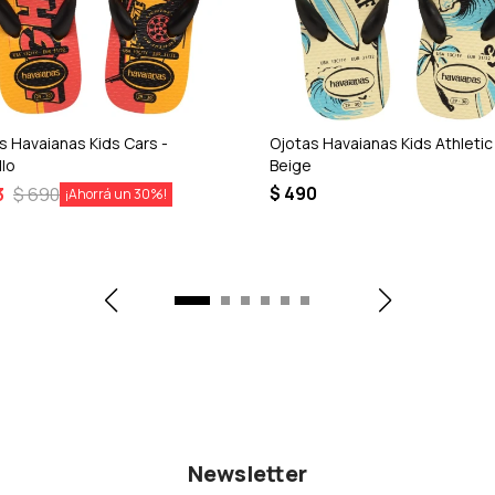
s Havaianas Kids Cars -
Ojotas Havaianas Kids Athletic
llo
Beige
$
490
3
$
690
30
Newsletter