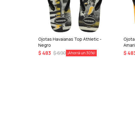
 Blanco
Ojotas Havaianas Top Athletic -
Ojota
Negro
Amari
$
483
$
690
$
48
30