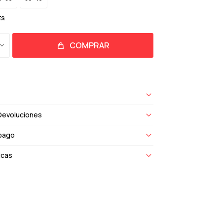
ES
COMPRAR
Devoluciones
pago
icas