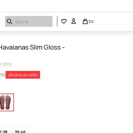
$
0
Havaianas Slim Gloss -
7-21572
890
40
7-38
39-40