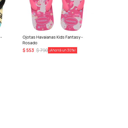
 -
Ojotas Havaianas Kids Fantasy -
Ojotas Havai
Rosado
Rosado
$
553
$
790
$
553
$
79
30