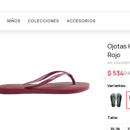
NIÑOS
COLECCIONES
ACCESORIOS
Ojotas 
Rojo
HV414561
$
534
$
Variantes:
Talle:
35-36
3