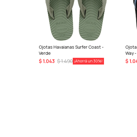
Plus Flip
Ojotas Havaianas Surfer Coast -
Ojota
Verde
Way -
$
1.043
$
1.490
$
1.0
30
30