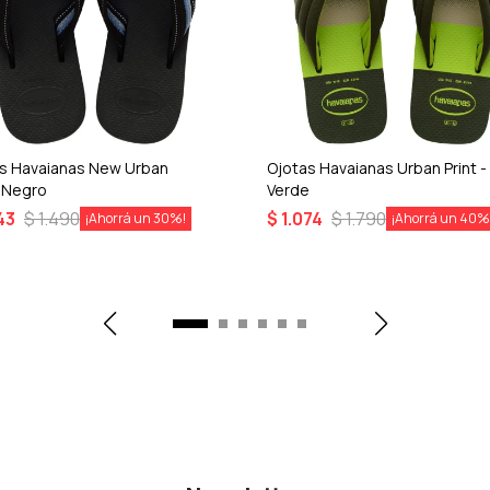
s Havaianas New Urban
Ojotas Havaianas Urban Print -
 Negro
Verde
43
$
1.490
$
1.074
$
1.790
30
40