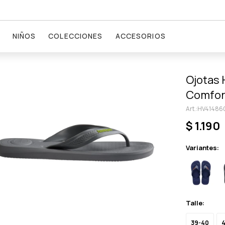
NIÑOS
COLECCIONES
ACCESORIOS
Ojotas 
Comfort
HV414860
$
1.190
Variantes:
Talle:
39-40
4