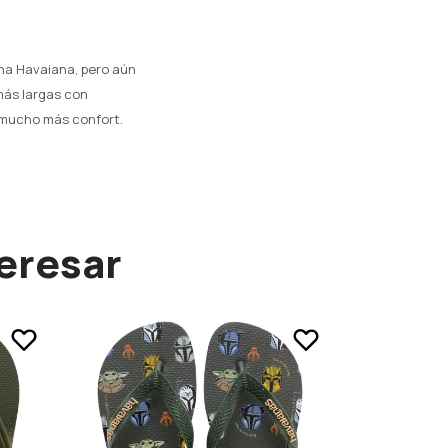
una Havaiana, pero aún
más largas con
n mucho más confort.
eresar