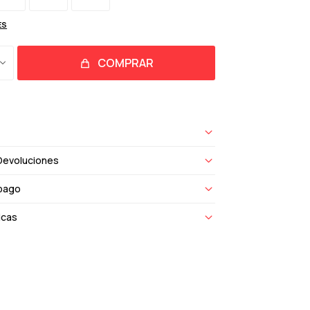
ES
COMPRAR
Devoluciones
pago
icas