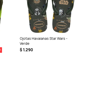
Ojotas Havaianas Star Wars -
Ojotas Havai
Verde
$
1.290
$
1.290