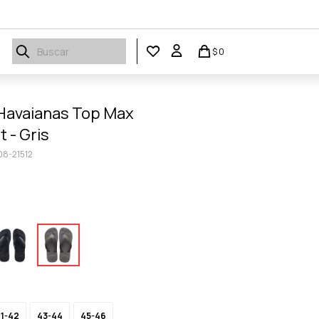
$
0
Havaianas Top Max
 - Gris
8-21512
1-42
43-44
45-46