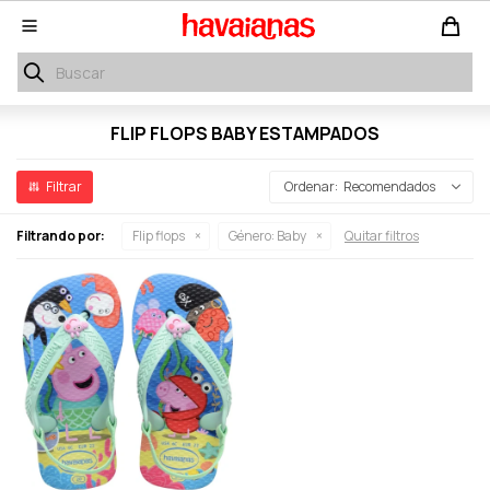

FLIP FLOPS BABY ESTAMPADOS
Recomendados
Filtrando por:
Flip flops
Género:
Baby
Quitar filtros