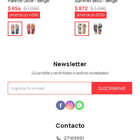
Palette Glow - Beige
Summer Bliss - Beige
$
654
$
1.090
$
872
$
1.090
40
20
Newsletter
¡Suscribite y recibí todas nuestras novedades!
SUSCRIBIRME



Contacto
27169991