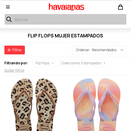

FLIP FLOPS MUJER ESTAMPADOS
Recomendados
Filtrando por:
Flip flops
Colecciones:
Estampados
Quitar filtros