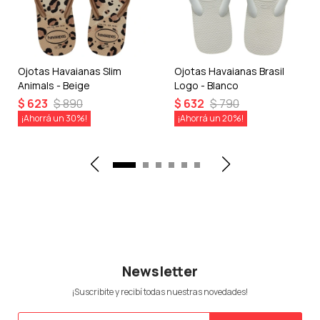
Ojotas Havaianas Slim
Ojotas Havaianas Brasil
Animals - Beige
Logo - Blanco
$
623
$
890
$
632
$
790
30
20
Newsletter
¡Suscribite y recibí todas nuestras novedades!