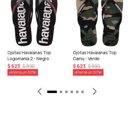
Ojotas Havaianas Top
Ojotas Havaianas Top
Logomania 2 - Negro
Camu - Verde
$
623
$
890
$
623
$
890
30
30