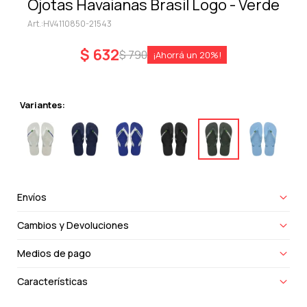
Ojotas Havaianas Brasil Logo - Verde
HV4110850-21543
$
632
$
790
20
Variantes:
Envíos
Cambios y Devoluciones
Medios de pago
Características