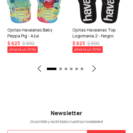
Ojotas Havaianas Baby
Ojotas Havaianas Top
Peppa Pig - Azul
Logomania 2 - Negro
$
623
$
890
$
623
$
890
30
30
Newsletter
¡Suscribite y recibí todas nuestras novedades!