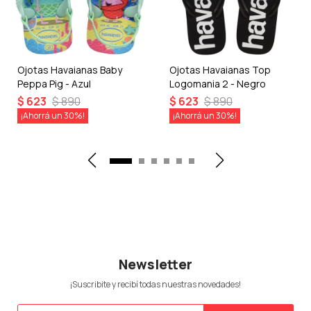
Ojotas Havaianas Baby
Ojotas Havaianas Top
Peppa Pig - Azul
Logomania 2 - Negro
$
623
$
890
$
623
$
890
30
30
Newsletter
¡Suscribite y recibí todas nuestras novedades!