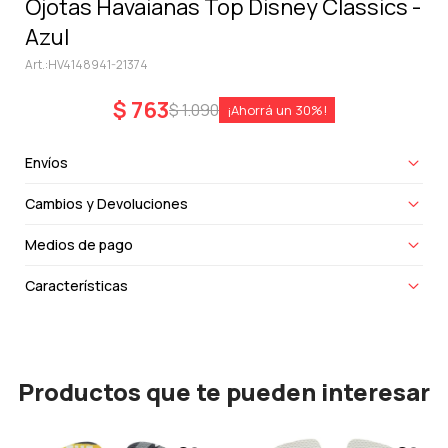
Ojotas Havaianas Top Disney Classics -
Azul
HV4148941-21374
$
763
$
1.090
30
Envíos
Cambios y Devoluciones
Medios de pago
Características
Productos que te pueden interesar