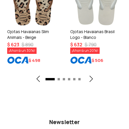
Ojotas Havaianas Slim
Ojotas Havaianas Brasil
Animals - Beige
Logo - Blanco
$
623
$
890
$
632
$
790
30
20
$
498
$
506
Newsletter