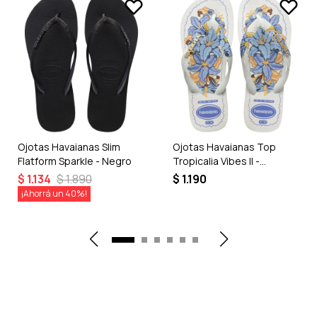
Ojotas Havaianas Slim
Ojotas Havaianas Top
Flatform Sparkle - Negro
Tropicalia Vibes II -
Blanco
$
1.134
$
1.890
$
1.190
40