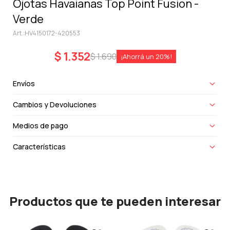
Ojotas Havaianas Top Point Fusion -
Verde
HV4150172-420553
$
1.352
$
1.690
20
Envíos
Cambios y Devoluciones
Medios de pago
Características
Productos que te pueden interesar