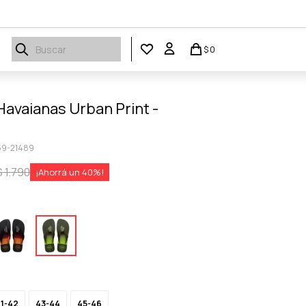
$
0
Havaianas Urban Print -
59-21489
$
1.790
40
1-42
43-44
45-46