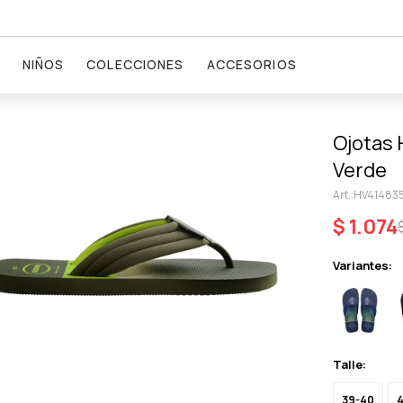
NIÑOS
COLECCIONES
ACCESORIOS
Ojotas 
Verde
HV41483
$
1.074
Variantes:
Talle:
39-40
4