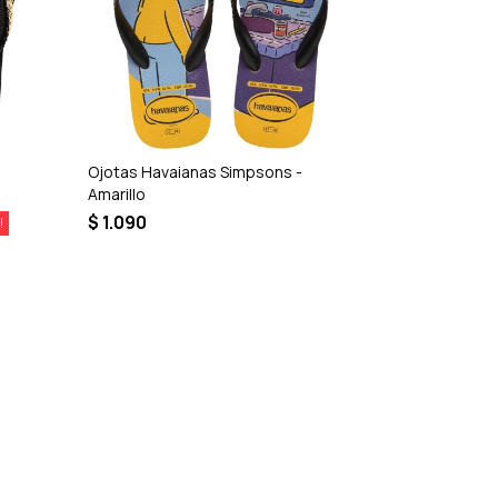
Ojotas Havaianas Simpsons -
Ojotas Havai
Amarillo
Logo Pop Pp
$
1.090
$
1.090