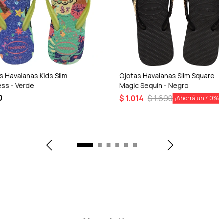
s Havaianas Kids Slim
Ojotas Havaianas Slim Square
ess - Verde
Magic Sequin - Negro
0
$
1.014
$
1.690
40