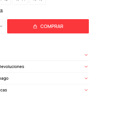
ES
COMPRAR
Devoluciones
pago
icas