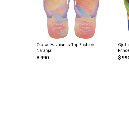
Flatform
Ojotas Havaianas Top Fashion -
Ojota
Naranja
Princ
$
990
$
99
40