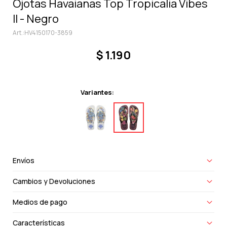
Ojotas Havaianas Top Tropicalia Vibes
II - Negro
HV4150170-3859
$
1.190
Variantes:
Envíos
Cambios y Devoluciones
Medios de pago
Características