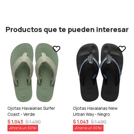
Productos que te pueden interesar
Ojotas Havaianas Surfer
Ojotas Havaianas New
Coast - Verde
Urban Way - Negro
$
1.043
$
1.490
$
1.043
$
1.490
30
30