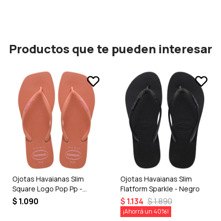
Productos que te pueden interesar
Ojotas Havaianas Slim
Ojotas Havaianas Slim
Square Logo Pop Pp -
Flatform Sparkle - Negro
Rosado
$
1.090
$
1.134
$
1.890
40