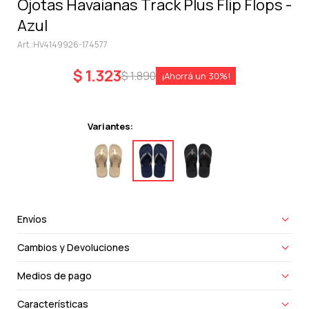
Ojotas Havaianas Track Plus Flip Flops -
Azul
HV4149926-174577
$
1.323
$
1.890
30
Variantes:
Envíos
Cambios y Devoluciones
Medios de pago
Características