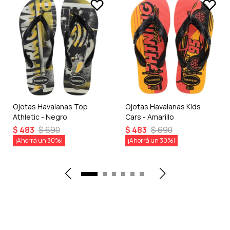
Ojotas Havaianas Top
Ojotas Havaianas Kids
Athletic - Negro
Cars - Amarillo
$
483
$
690
$
483
$
690
30
30