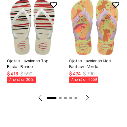
Ojotas Havaianas Top
Ojotas Havaianas Kids
Basic - Blanco
Fantasy - Verde
$
413
$
590
$
474
$
790
30
40