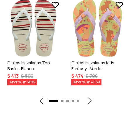
Ojotas Havaianas Top
Ojotas Havaianas Kids
Basic - Blanco
Fantasy - Verde
$
413
$
590
$
474
$
790
30
40