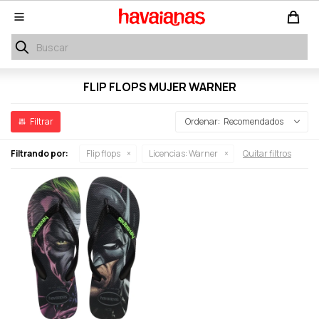

FLIP FLOPS MUJER WARNER
Recomendados
Filtrando por:
Flip flops
Licencias:
Warner
Quitar filtros