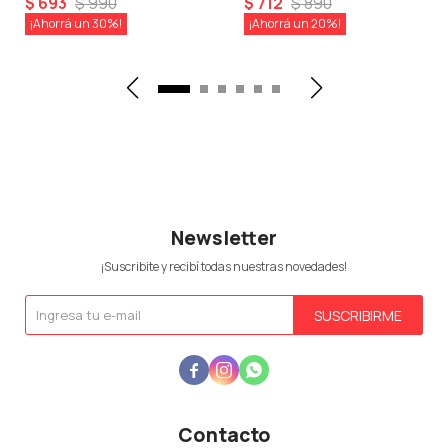
$
693
$
990
$
712
$
890
30
20
Newsletter
¡Suscribite y recibí todas nuestras novedades!
SUSCRIBIRME



Contacto