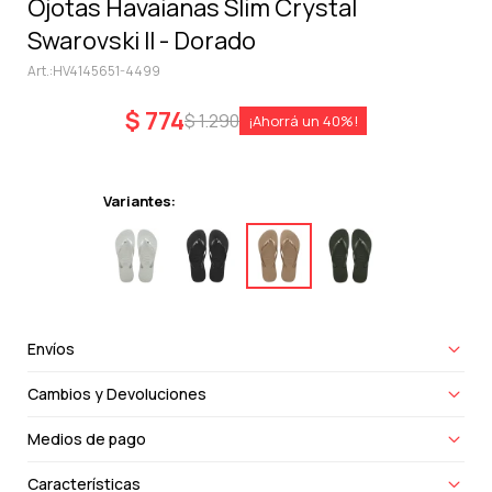
Ojotas Havaianas Slim Crystal
Swarovski II - Dorado
HV4145651-4499
$
774
$
1.290
40
Variantes:
Envíos
Cambios y Devoluciones
Medios de pago
Características