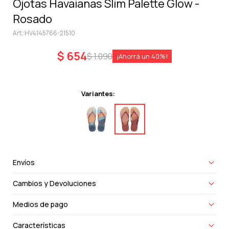
Ojotas Havaianas Slim Palette Glow -
Rosado
HV4145766-21510
$
654
$
1.090
40
Variantes:
Envíos
Cambios y Devoluciones
Medios de pago
Características