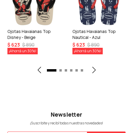
Ojotas Havaianas Top
Ojotas Havaianas Top
Disney - Beige
Nautical - Azul
$
623
$
890
$
623
$
890
30
30
Newsletter
¡Suscribite y recibí todas nuestras novedades!