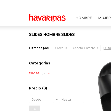
HOMBRE
MUJER
SLIDES HOMBRE SLIDES
Filtrando por:
Slides
Género:
Hombre
Quitar
Categorías
Slides
(1)
Precio
($)
OK